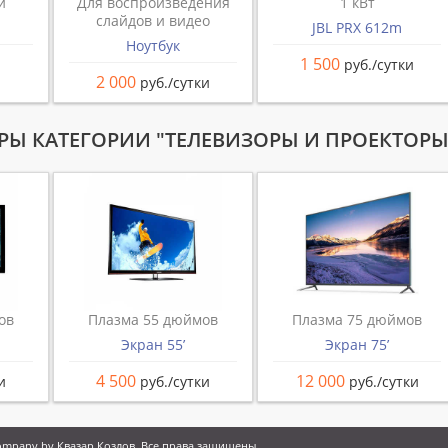
й
Для воспроизведения
1 кВт
слайдов и видео
JBL PRX 612m
Ноутбук
1 500
руб./сутки
2 000
руб./сутки
РЫ КАТЕГОРИИ "ТЕЛЕВИЗОРЫ И ПРОЕКТОРЫ
ов
Плазма 55 дюймов
Плазма 75 дюймов
Экран 55’
Экран 75’
4 500
12 000
и
руб./сутки
руб./сутки
Company by
Квазар Козлов
. Все права защищены.