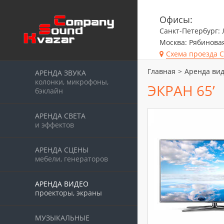
Офисы:
Санкт-Петербург: 
Москва: Рябиновая
Схема проезда 
Главная
>
Аренда вид
АРЕНДА ЗВУКА
колонки, микрофоны,
ЭКРАН 65’
бэклайн
АРЕНДА СВЕТА
и эффектов
АРЕНДА СЦЕНЫ
мебели, генераторов
АРЕНДА ВИДЕО
проекторы, экраны
МУЗЫКАЛЬНЫЕ