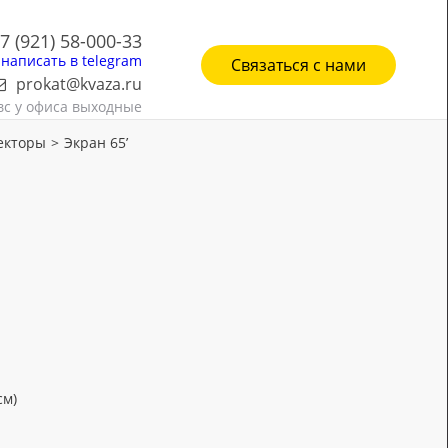
7 (921) 58-000-33
написать в telegram
Связаться с нами
prokat@kvaza.ru
-вс у офиса выходные
екторы
>
Экран 65’
см)