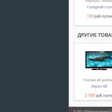
Черный / Белы
Складной стул
100
руб./сутки
ДРУГИЕ ТОВА
Плазма 48 дюйм
Экран 48’
2 500
руб./сутк
© 2012-2026 Kvazar Sound 