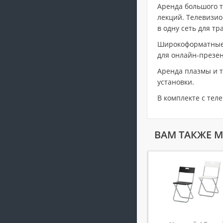
Аренда большого т
лекций. Телевизио
в одну сеть для т
Широкоформатные 
для онлайн-презен
Аренда плазмы и т
установки.
В комплекте с тел
ВАМ ТАКЖЕ 