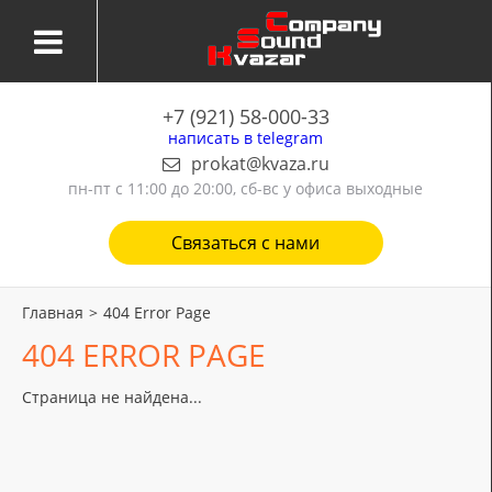
+7 (921) 58-000-33
написать в telegram
prokat@kvaza.ru
пн-пт
с 11:00 до 20:00, сб-вс у офиса выходные
Связаться с нами
Главная
>
404 Error Page
404 ERROR PAGE
Страница не найдена...