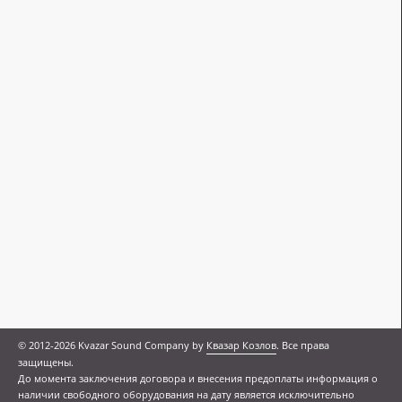
© 2012-2026 Kvazar Sound Company by
Квазар Козлов
. Все права
защищены.
До момента заключения договора и внесения предоплаты информация о
наличии свободного оборудования на дату является исключительно