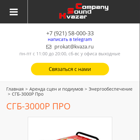
+7 (921) 58-000-33
написать в telegram
prokat@kvaza.ru
пн-пт
с 11:00 до 20:00, сб-вс у офиса выходные
Связаться с нами
Главная
>
Аренда сцен и подиумов
>
Энергообеспечение
>
СГБ-3000Р Про
СГБ-3000Р ПРО