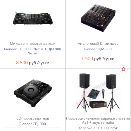
Микшер и проигрыватели
Аналоговый DJ микшер
Pioneer CDJ 2000 Nexus + DJM 900
Pioneer DJM-800
Nexus
1 500
руб./сутки
8 500
руб./сутки
CD-проигрыватель
Профессиональная караоке система
AST + звук Yamaha
Pioneer CDJ-900
Караоке AST 100 + звук