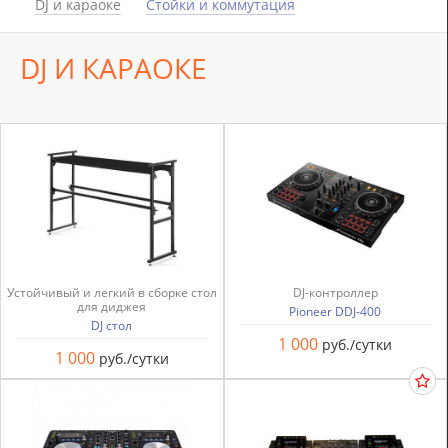
DJ и караоке
Стойки и коммутация
DJ И КАРАОКЕ
Устойчивый и легкий в сборке стол
DJ-контроллер
для диджея
Pioneer DDJ-400
DJ стол
1 000
руб./сутки
1 000
руб./сутки