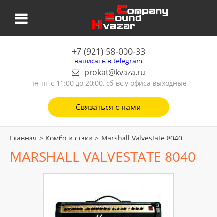
+7 (921) 58-000-33
написать в telegram
prokat@kvaza.ru
пн-пт
с 11:00 до 20:00, сб-вс у офиса выходные
Связаться с нами
Главная
>
Комбо и стэки
>
Marshall Valvestate 8040
MARSHALL VALVESTATE 8040