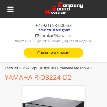
+7 (921) 58-000-33
написать в telegram
prokat@kvaza.ru
пн-пт
с 11:00 до 20:00, сб-вс у офиса выходные
Связаться с нами
Главная
>
Микшерные пульты
>
Yamaha Rio3224-D2
YAMAHA RIO3224-D2