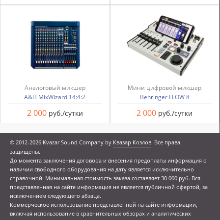
Аналоговый микшер
Мини цифровой микшер
A&H MixWizard 14:4:2
Behringer FLOW 8
2 000
2 000
руб./сутки
руб./сутки
© 2012-2026 Kvazar Sound Company by
Квазар Козлов
. Все права
защищены.
До момента заключения договора и внесения предоплаты информация о
наличии свободного оборудования на дату является исключительно
справочной. Минимальная стоимость заказа составляет 30 000 руб. Вся
представленная на сайте информация не является публичной офертой, за
исключением следующего абзаца.
Коммерческое использование представленной на сайте информации,
включая использование в сравнительных обзорах и аналитических